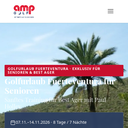
GOLFURLAUB FUERTEVENTURA · EXKLUSIV FÜR
SENIOREN & BEST AGER
Golfurlaub Fuerteventura für
Senioren
Sanftes Training für Best Ager mit Paul
Holley
07.11.–14.11.2026 · 8 Tage / 7 Nächte